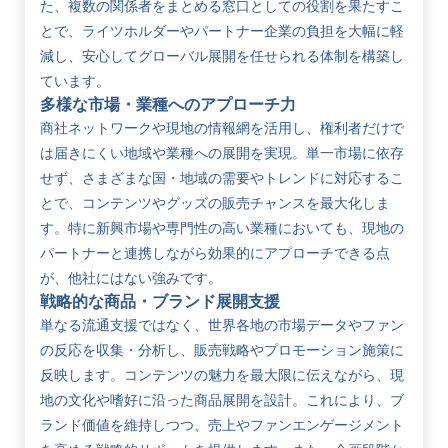
た、複数の関係者をまとめる窓口としての役割を果たすこ
とで、ライツホルダーやパートナー企業の負担を大幅に軽
減し、安心してグローバル展開を任せられる体制を構築し
ています。
多様な市場・業種へのアプローチ力
商社ネットワークや現地の情報網を活用し、権利者だけで
は届きにくい地域や業種への展開を実現。単一市場に依存
せず、さまざまな国・地域の需要やトレンドに対応するこ
とで、コンテンツやグッズの販売チャンスを最大化しま
す。特に新興市場や専門性の高い業種においても、現地の
パートナーと連携しながら効果的にアプローチできる点
が、他社にはない強みです。
戦略的な商品・ブランド展開支援
単なる流通支援ではなく、世界各地の市場データやファン
の反応を収集・分析し、販売戦略やプロモーション施策に
反映します。コンテンツの魅力を最大限に伝えながら、現
地の文化や嗜好に沿った商品展開を設計。これにより、ブ
ランド価値を維持しつつ、売上やファンエンゲージメント